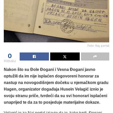
Foto: Naj portal
0
PODIJELI
Nakon što su Đole Đogani i Vesna Đogani javno
optužili da im nije isplaćen dogovoreni honorar za
nastup na novogodišnjem dočeku u njemačkom gradu
Hagen, organizator događaja Husein Velagić iznio je
svoju stranu priče, tvrdeći da su svi honorari isplaćeni
unaprijed te da za to posjeduje materijalne dokaze.
Velagić je za Naj portal izjavio da je, kako tvrdi, Đogani