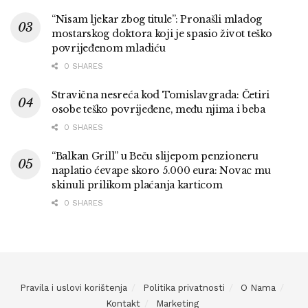
“Nisam ljekar zbog titule”: Pronašli mladog
mostarskog doktora koji je spasio život teško
povrijeđenom mladiću
0 SHARES
Stravična nesreća kod Tomislavgrada: Četiri
osobe teško povrijeđene, među njima i beba
0 SHARES
“Balkan Grill” u Beču slijepom penzioneru
naplatio ćevape skoro 5.000 eura: Novac mu
skinuli prilikom plaćanja karticom
0 SHARES
Pravila i uslovi korištenja
Politika privatnosti
O Nama
Kontakt
Marketing