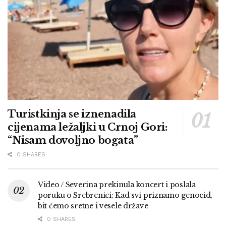
Turistkinja se iznenadila
cijenama ležaljki u Crnoj Gori:
“Nisam dovoljno bogata”
0 SHARES
Video / Severina prekinula koncert i poslala
poruku o Srebrenici: Kad svi priznamo genocid,
bit ćemo sretne i vesele države
0 SHARES