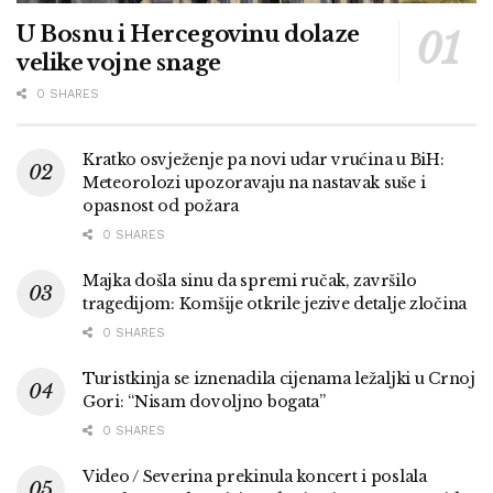
U Bosnu i Hercegovinu dolaze
velike vojne snage
0 SHARES
Kratko osvježenje pa novi udar vrućina u BiH:
Meteorolozi upozoravaju na nastavak suše i
opasnost od požara
0 SHARES
Majka došla sinu da spremi ručak, završilo
tragedijom: Komšije otkrile jezive detalje zločina
0 SHARES
Turistkinja se iznenadila cijenama ležaljki u Crnoj
Gori: “Nisam dovoljno bogata”
0 SHARES
Video / Severina prekinula koncert i poslala