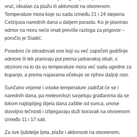
vruć, idealan za plažu ili aktivnosti na otvorenom.
Temperature mora koje su sada između 21 i 24 stepena
Celzijusa narednih dana u daljem porastu. Ko je planirao
odmor na moru neće imati previše razloga za prigovor –
poručio je Sladić.
Posebno će obradovati one koji su već započeli godišnje
odmore ili tek planiraju put prema jadranskoj obali, s
obzirom na to da su temperature mora već sada ugodne za
kupanje, a prema najavama očekuje se njihov daljnji rast.
Sunčano vrijeme i visoke temperature zadržat će se i
narednih dana, pa meteorolozi savjetuju građanima da se
tokom najtoplijeg dijela dana zaštite od sunca, unose
dovoljno tečnosti i izbjegavaju duži boravak na otvorenom
između 11 i 17 sati.
Za sve ljubitelje ljeta, plaže i aktivnosti na otvorenom,