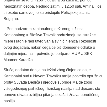
prijavu da se A. D. (2007) udaljila od kuće uz pomoć
nepoznatih osoba. Nedugo zatim, u 12.50 sati, Amina i još
tri osobe samovoljno su pristupile Policijskoj stanici
Bugojno.
– Pod nadzorom kantonalnog dežurnog tužioca
Kantonalnog tužilaštva Travnik poduzimaju se istražne
mjere i radnje radi utvrđivanja svih činjenica i okolnosti
ovog događaja, nakon čega će biti donesene odluke o
daljnjim mjerama – potvrdio je portparol MUP-a SBK
Muamer Karadža.
Slučaj dodatno dobija na težini zbog činjenice da je
Kantonalni sud u Novom Travniku ranije potvrdio optužnicu
protiv Suvada Dedića i njegove supruge Maide zbog
višegodišnjeg psihičkog i fizičkog nasilja nad djecom, što
ponovo otvara ozbiljna pitanja o zaštiti žrtava porodičnog
nasilja.