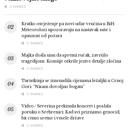
0 SHARES
Kratko osvježenje pa novi udar vrućina u BiH:
Meteorolozi upozoravaju na nastavak suše i
opasnost od požara
0 SHARES
Majka došla sinu da spremi ručak, završilo
tragedijom: Komšije otkrile jezive detalje zločina
0 SHARES
Turistkinja se iznenadila cijenama ležaljki u Crnoj
Gori: “Nisam dovoljno bogata”
0 SHARES
Video / Severina prekinula koncert i poslala
poruku o Srebrenici: Kad svi priznamo genocid,
bit ćemo sretne i vesele države
0 SHARES