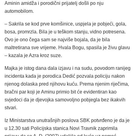
Aminin amidža i porodični prijatelj došli po nju
automobilom.
– Sakrila se kod prve komšinice, uspjela je pobjeći, gola,
bosa, promrzla. Bila je u teškom stanju, vidno potresena.
Ovo je ono čega sam se najviše bojala, da je bila
maltretirana sve vrijeme. Hvala Bogu, spasila je živu glavu
– kazala je Azra kroz suze.
Majka je istog dana dala izjavu i na sudu, povodom ranijeg
incidenta kada je porodica Dedić pozvala policiju nakon
njenog dolaska pred njihovu kuću. Prema njenim riječima,
bračni par koji je Aminu primio bit će evidentiran kao
svjedoci da je djevojka samovoljno pobjegla bez ikakvih
stvari.
Iz Ministarstva unutrašnjih poslova SBK potvrđeno je da je
u 12.30 sati Policijska stanica Novi Travnik zaprimila