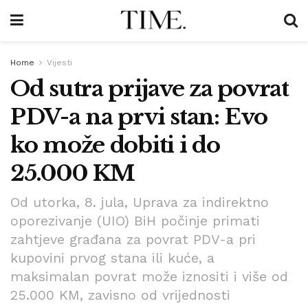
Home
Vijesti
Od sutra prijave za povrat
PDV-a na prvi stan: Evo
ko može dobiti i do
25.000 KM
Od utorka, 8. jula, Uprava za indirektno
oporezivanje (UIO) BiH počinje primati
zahtjeve građana za povrat PDV-a pri
kupovini prvog stana ili kuće, a
maksimalan povrat može iznositi i više od
25.000 KM, zavisno od vrijednosti