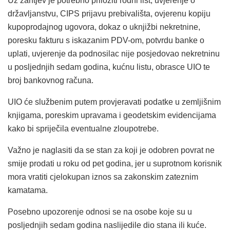
Uz zahtjev je potrebno priložiti rodni list, uvjerenje o
državljanstvu, CIPS prijavu prebivališta, ovjerenu kopiju
kupoprodajnog ugovora, dokaz o uknjižbi nekretnine,
poresku fakturu s iskazanim PDV-om, potvrdu banke o
uplati, uvjerenje da podnosilac nije posjedovao nekretninu
u posljednjih sedam godina, kućnu listu, obrasce UIO te
broj bankovnog računa.
UIO će službenim putem provjeravati podatke u zemljišnim
knjigama, poreskim upravama i geodetskim evidencijama
kako bi spriječila eventualne zloupotrebe.
Važno je naglasiti da se stan za koji je odobren povrat ne
smije prodati u roku od pet godina, jer u suprotnom korisnik
mora vratiti cjelokupan iznos sa zakonskim zateznim
kamatama.
Posebno upozorenje odnosi se na osobe koje su u
posljednjih sedam godina naslijedile dio stana ili kuće.