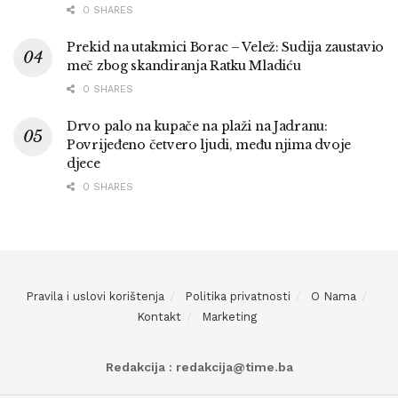
0 SHARES
Prekid na utakmici Borac – Velež: Sudija zaustavio
meč zbog skandiranja Ratku Mladiću
0 SHARES
Drvo palo na kupače na plaži na Jadranu:
Povrijeđeno četvero ljudi, među njima dvoje
djece
0 SHARES
Pravila i uslovi korištenja
Politika privatnosti
O Nama
Kontakt
Marketing
Redakcija : redakcija@time.ba