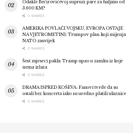
Odakle Bećirovićevoj supruzi pare za haljinu od
3.600 KM?
0 SHARES
AMERIKA POVLAČI VOJSKU, EVROPA OSTAJE
NA VJETROMETINI: Trumpov plan koji mijenja
NATO zauvijek
0 SHARES
Šest mjeseci pakla: Tramp upao u zamku iz koje
nema izlaza
0 SHARES
DRAMA ISPRED KOŠEVA: Fanovi tvrde da su
ostali bez koncerta iako su uredno platili ulaznice
0 SHARES