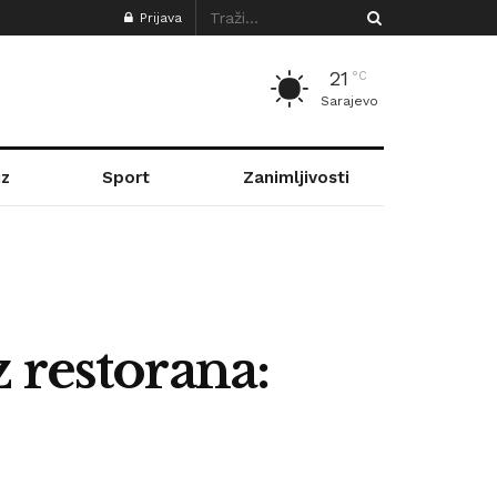
Prijava
21
°C
Sarajevo
z
Sport
Zanimljivosti
 restorana: