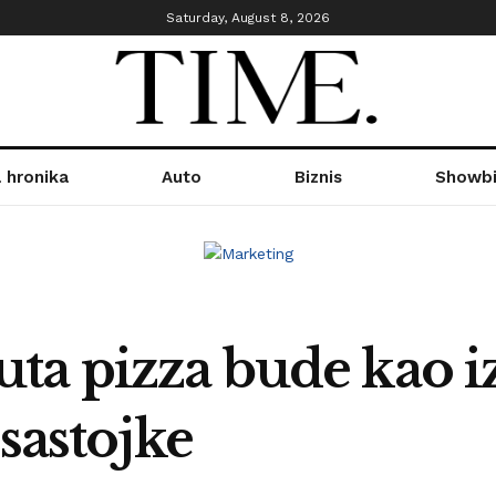
Saturday, August 8, 2026
 hronika
Auto
Biznis
Showbi
a pizza bude kao iz
 sastojke