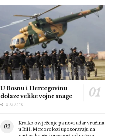
U Bosnu i Hercegovinu
dolaze velike vojne snage
0 SHARES
Kratko osvježenje pa novi udar vrućina
u BiH: Meteorolozi upozoravaju na
nastavak suše i opasnost od požara