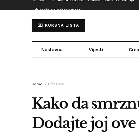
Kontakt
Politika privatnosti
Pravila i uslovi korištenja
Odricanje od odgovornosti
KURSNA LISTA
Naslovna
Vijesti
Crna
Home
Lifestyle
Kako da smrznut
Dodajte joj ove