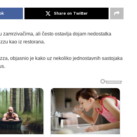
ok
Share on Twitter
u zamrzivačima, ali često ostavlja dojam nedostatka
izzu kao iz restorana.
izza, objasnio je kako uz nekoliko jednostavnih sastojaka
us.