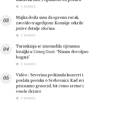
0 SHARES
Majka došla sinu da spremi ručak,
završilo tragedijom: Komšije otkrile
jezive detalje zločina
0 SHARES
Turistkinja se iznenadila cijenama
ležaljki u Crnoj Gori: “Nisam dovoljno
bogata”
0 SHARES
Video / Severina prekinula koncert i
poslala poruku o Srebrenici: Kad svi
priznamo genocid, bit ćemo sretne i
vesele države
0 SHARES