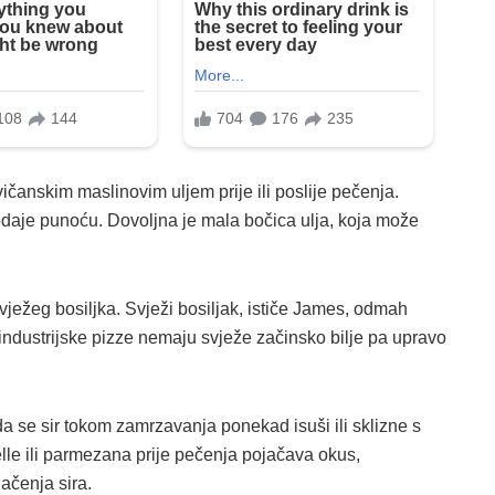
evičanskim maslinovim uljem prije ili poslije pečenja.
odaje punoću. Dovoljna je mala bočica ulja, koja može
ježeg bosiljka. Svježi bosiljak, ističe James, odmah
industrijske pizze nemaju svježe začinsko bilje pa upravo
da se sir tokom zamrzavanja ponekad isuši ili sklizne s
lle ili parmezana prije pečenja pojačava okus,
lačenja sira.