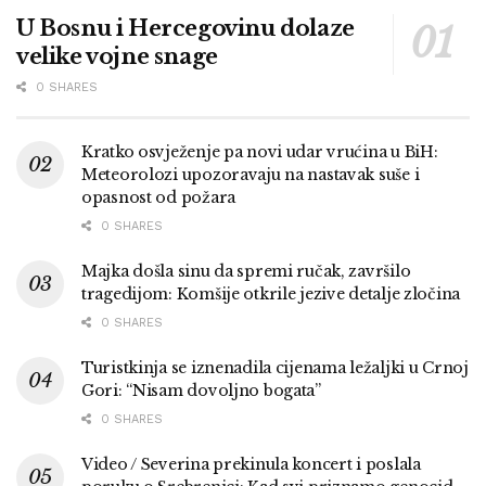
U Bosnu i Hercegovinu dolaze
velike vojne snage
0 SHARES
Kratko osvježenje pa novi udar vrućina u BiH:
Meteorolozi upozoravaju na nastavak suše i
opasnost od požara
0 SHARES
Majka došla sinu da spremi ručak, završilo
tragedijom: Komšije otkrile jezive detalje zločina
0 SHARES
Turistkinja se iznenadila cijenama ležaljki u Crnoj
Gori: “Nisam dovoljno bogata”
0 SHARES
Video / Severina prekinula koncert i poslala