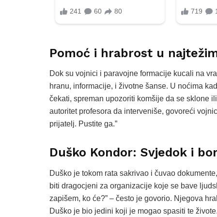
Pomoć i hrabrost u najteži
Dok su vojnici i paravojne formacije kucali na vr
hranu, informacije, i životne šanse. U noćima kad
čekati, spreman upozoriti komšije da se sklone ili
autoritet profesora da interveniše, govoreći vojni
prijatelj. Pustite ga.”
Duško Kondor: Svjedok i bo
Duško je tokom rata sakrivao i čuvao dokumente, b
biti dragocjeni za organizacije koje se bave lju
zapišem, ko će?” – često je govorio. Njegova hrabr
Duško je bio jedini koji je mogao spasiti te živote