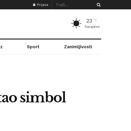
Prijava
23
°C
Sarajevo
z
Sport
Zanimljivosti
tao simbol