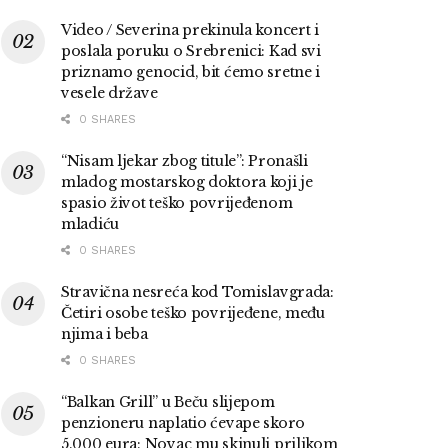
Video / Severina prekinula koncert i
poslala poruku o Srebrenici: Kad svi
priznamo genocid, bit ćemo sretne i
vesele države
0 SHARES
“Nisam ljekar zbog titule”: Pronašli
mladog mostarskog doktora koji je
spasio život teško povrijeđenom
mladiću
0 SHARES
Stravična nesreća kod Tomislavgrada:
Četiri osobe teško povrijeđene, među
njima i beba
0 SHARES
“Balkan Grill” u Beču slijepom
penzioneru naplatio ćevape skoro
5.000 eura: Novac mu skinuli prilikom