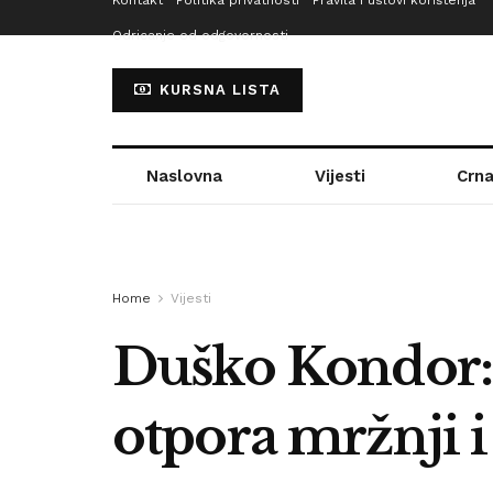
Kontakt
Politika privatnosti
Pravila i uslovi korištenja
Odricanje od odgovornosti
KURSNA LISTA
Naslovna
Vijesti
Crna
Home
Vijesti
Duško Kondor: 
otpora mržnji i