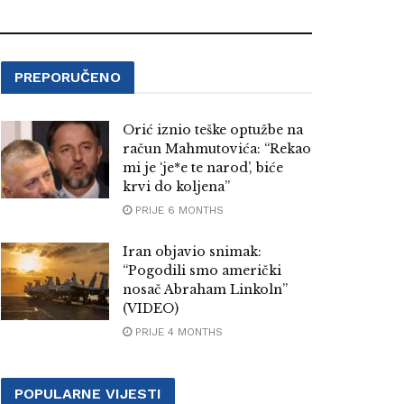
PREPORUČENO
Orić iznio teške optužbe na
račun Mahmutovića: “Rekao
mi je ‘je*e te narod’, biće
krvi do koljena”
PRIJE 6 MONTHS
Iran objavio snimak:
“Pogodili smo američki
nosač Abraham Linkoln”
(VIDEO)
PRIJE 4 MONTHS
POPULARNE VIJESTI