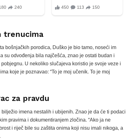
m trenucima
ata bošnjačkih porodica, Duško je bio tamo, noseći im
a su odvođenja bila najčešća, znao je ostati budan i
 pobjegnu. U nekoliko slučajeva koristio je svoje veze i
cima koje je poznavao: “To je moj učenik. To je moj
rac za pravdu
ilježio imena nestalih i ubijenih. Znao je da će ti podaci
dskim pravima i dokumentiranjem zločina. “Ako ja ne
ost i riječ bile su zaštita onima koji nisu imali nikoga, a
.