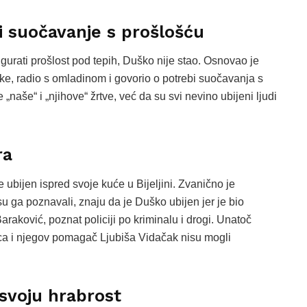
 i suočavanje s prošlošću
gurati prošlost pod tepih, Duško nije stao. Osnovao je
ke, radio s omladinom i govorio o potrebi suočavanja s
„naše“ i „njihove“ žrtve, već da su svi nevino ubijeni ljudi
ra
ubijen ispred svoje kuće u Bijeljini. Zvanično je
 su ga poznavali, znaju da je Duško ubijen jer je bio
 Baraković, poznat policiji po kriminalu i drogi. Unatoč
bica i njegov pomagač Ljubiša Vidačak nisu mogli
 svoju hrabrost