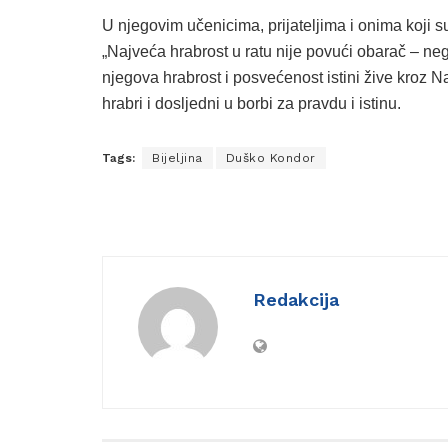
U njegovim učenicima, prijateljima i onima koji s
„Najveća hrabrost u ratu nije povući obarač – ne
njegova hrabrost i posvećenost istini žive kroz 
hrabri i dosljedni u borbi za pravdu i istinu.
Tags:
Bijeljina
Duško Kondor
Redakcija