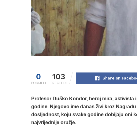
0
103
Share on Facebo
PODIJELI
PREGLEDI
Profesor Duško Kondor, heroj mira, aktivista i
godine. Njegovo ime danas živi kroz Nagradu
dosljednost, koju svake godine dobijaju oni koji
najvrijednije oružje.