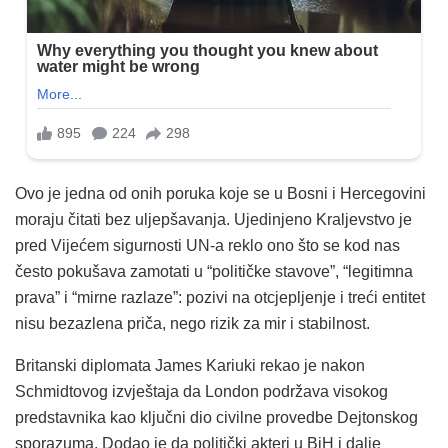
Ovo je jedna od onih poruka koje se u Bosni i Hercegovini
moraju čitati bez uljepšavanja. Ujedinjeno Kraljevstvo je
pred Vijećem sigurnosti UN-a reklo ono što se kod nas
često pokušava zamotati u “političke stavove”, “legitimna
prava” i “mirne razlaze”: pozivi na otcjepljenje i treći entitet
nisu bezazlena priča, nego rizik za mir i stabilnost.
Britanski diplomata James Kariuki rekao je nakon
Schmidtovog izvještaja da London podržava visokog
predstavnika kao ključni dio civilne provedbe Dejtonskog
sporazuma. Dodao je da politički akteri u BiH i dalje