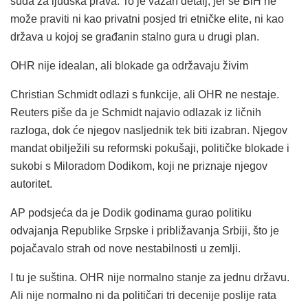
suda za ljudska prava. To je važan detalj, jer se BiH ne
može praviti ni kao privatni posjed tri etničke elite, ni kao
država u kojoj se građanin stalno gura u drugi plan.
OHR nije idealan, ali blokade ga održavaju živim
Christian Schmidt odlazi s funkcije, ali OHR ne nestaje.
Reuters piše da je Schmidt najavio odlazak iz ličnih
razloga, dok će njegov nasljednik tek biti izabran. Njegov
mandat obilježili su reformski pokušaji, političke blokade i
sukobi s Miloradom Dodikom, koji ne priznaje njegov
autoritet.
AP podsjeća da je Dodik godinama gurao politiku
odvajanja Republike Srpske i približavanja Srbiji, što je
pojačavalo strah od nove nestabilnosti u zemlji.
I tu je suština. OHR nije normalno stanje za jednu državu.
Ali nije normalno ni da političari tri decenije poslije rata