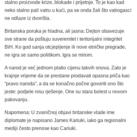
stalno proizvode krize, blokade i prijetnje. To je kao kad
neko stalno pali vatru u kući, pa se onda žali što vatrogasci
ne odlaze iz dvorišta.
Britanska poruka je hladna, ali jasna: Dejton obavezuje
sve strane da poštuju suverenitet i teritorijalni integritet
BiH. Ko god sanja otcjepljenje ili nove etničke pregrade,
ne igra se samo politikom. Igra se mirom.
A narod je već jednom platio cijenu takvih snova. Zato je
krajnje vrijeme da se prestane prodavati opasna priča kao
“pravo naroda”, a da se konačno počne govoriti ono što
jeste: podjele nisu rješenje. One su stara bolest u novom
pakovanju.
Napomena: U zvaničnoj objavi britanske vlade ime
diplomate je napisano James Kariuki, iako ga regionalni
mediji često prenose kao Cariuki.