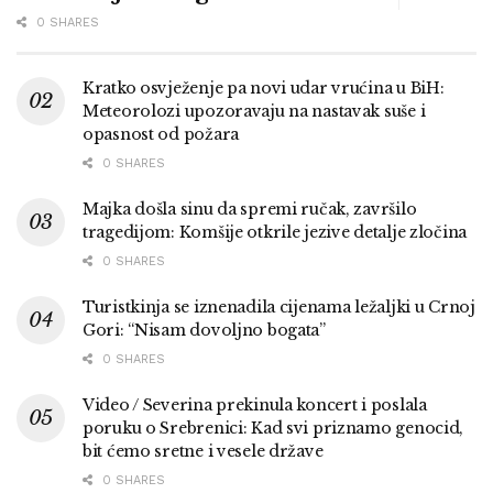
0 SHARES
Kratko osvježenje pa novi udar vrućina u BiH:
Meteorolozi upozoravaju na nastavak suše i
opasnost od požara
0 SHARES
Majka došla sinu da spremi ručak, završilo
tragedijom: Komšije otkrile jezive detalje zločina
0 SHARES
Turistkinja se iznenadila cijenama ležaljki u Crnoj
Gori: “Nisam dovoljno bogata”
0 SHARES
Video / Severina prekinula koncert i poslala
poruku o Srebrenici: Kad svi priznamo genocid,
bit ćemo sretne i vesele države
0 SHARES