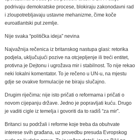
podrivaju demokratske procese, blokiraju zakonodavni rad
i zloupotrebljavaju ustavne mehanizme, čime koče
euroatlantski put zemlje.
Nije svaka “politička ideja” nevina
Najvažnija rečenica iz britanskog nastupa glasi: retorika
podjela, uključujući pozive na otcjepljenje ili treći entitet,
protivna je Dejtonu i ugrožava mir i stabilnost. To nije rekao
neki lokalni komentator. To je rečeno u UN-u, na mjestu
gdje se ovakve formulacije ne biraju slučajno.
Drugim riječima: nije isto pričati o reformama i pričati o
novom cijepanju države. Jedno je popravljati kuću. Drugo
je vaditi cigle iz temelja i govoriti da to radiš “za mir”.
Britanci su podržali i reforme koje treba da obuhvate
interese svih građana, uz provedbu presuda Evropskog