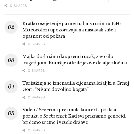
0 SHARES
Kratko osvježenje pa novi udar vrućina u BiH:
Meteorolozi upozoravaju na nastavak suše i
opasnost od požara
0 SHARES
Majka došla sinu da spremi ručak, završilo
tragedijom: Komšije otkrile jezive detalje zločina
0 SHARES
Turistkinja se iznenadila cijenama ležaljki u Crnoj
Gori: “Nisam dovoljno bogata”
0 SHARES
Video / Severina prekinula koncert i poslala
poruku o Srebrenici: Kad svi priznamo genocid,
bit ćemo sretne i vesele države
0 SHARES