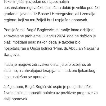
Tokom liječenja, jedan od najpoznatijih
bosanskohercegovačkih političara dobio je veliku podršku
građana i javnosti iz Bosne i Hercegovine, ali i zemalja
regiona, koji su mu željeli brz i uspješan oporavak.
Podsjećamo, Bogić Bogićević je i ranije imao ozbiljne
zdravstvene probleme. U aprilu 2024. godine doživio je
blaži moždani udar, nakon čega je također bio
hospitaliziran u Općoj bolnici “Prim. dr. Abdulah Nakaš” u
Sarajevu.
I tada je njegovo zdravstveno stanje bilo ozbiljno, ali
stabilno, a zahvaljujući terapijama i nadzoru ljekarskog
tima uspješno se oporavio.
Još jednom, Bogić Bogićević uspio je pobijediti tešku
životnu bitku i napustiti bolnicu uz pozitivne prognoze za
dalji oporavak.