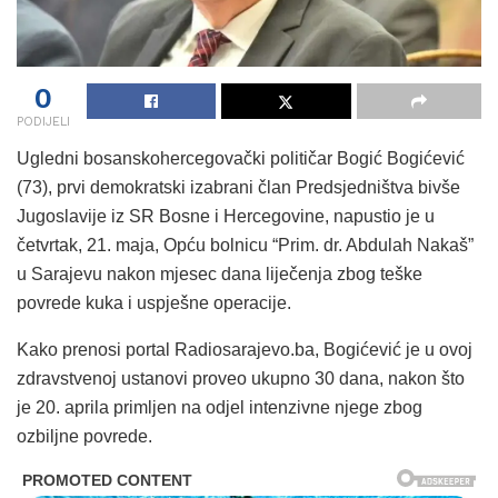
0
PODIJELI
Ugledni bosanskohercegovački političar Bogić Bogićević
(73), prvi demokratski izabrani član Predsjedništva bivše
Jugoslavije iz SR Bosne i Hercegovine, napustio je u
četvrtak, 21. maja, Opću bolnicu “Prim. dr. Abdulah Nakaš”
u Sarajevu nakon mjesec dana liječenja zbog teške
povrede kuka i uspješne operacije.
Kako prenosi portal Radiosarajevo.ba, Bogićević je u ovoj
zdravstvenoj ustanovi proveo ukupno 30 dana, nakon što
je 20. aprila primljen na odjel intenzivne njege zbog
ozbiljne povrede.