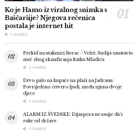
Ko je Hamo iz viralnog snimka s
Baščaršije? Njegova rečenica
postala je internet hit
0 SHARES
Prekid na utakmici Borac – Velež: Sudija zaustavio
meč zbog skandiranja Ratku Mladiću
0 SHARES
Drvo palo na kupače na plaži na Jadranu:
Povrijeđeno četvero ljudi, među njima dvoje
djece
0 SHARES
ALARM IZ ŠVEDSKE: Dijaspora ne smije dići
ruke od države
0 SHARES