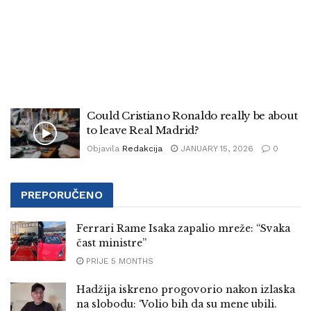
Could Cristiano Ronaldo really be about
to leave Real Madrid?
Objavila
Redakcija
JANUARY 15, 2026
0
PREPORUČENO
Ferrari Rame Isaka zapalio mreže: “Svaka
čast ministre”
PRIJE 5 MONTHS
Hadžija iskreno progovorio nakon izlaska
na slobodu: ‘Volio bih da su mene ubili.