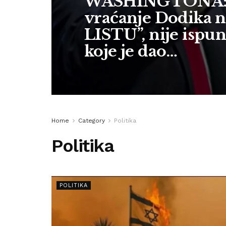
WASHINGTONA: S
vraćanje Dodika 
LISTU”, nije ispu
koje je dao…
Home
Category
Politika
Politika
POLITIKA