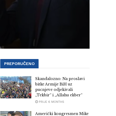
PREPORUČENO
Skandalozno: Na proslavi
bitke Armije BiH uz
pucnjeve odjekivali
„Tekbir“ i „Allahu ekber“
PRIJE 6 MONTHS
Američki kongresmen Mike