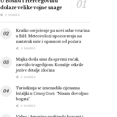
U Bosnu i Hercegovinu
dolaze velike vojne snage
0 SHARES
Kratko osvježenje pa novi udar vrućina
u BiH: Meteorolozi upozoravaju na
nastavak suše i opasnost od požara
0 SHARES
Majka došla sinu da spremi ručak,
završilo tragedijom: Komšije otkrile
jezive detalje zločina
0 SHARES
Turistkinja se iznenadila cijenama
ležaljki u Crnoj Gori: “Nisam dovoljno
bogata”
0 SHARES
Video / Severina prekinula koncert i