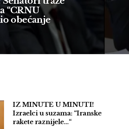
enatori traže
na “CRNU
nio obećanje
IZ MINUTE U MINUTI!
Izraelci u suzama: “Iranske
rakete raznijele…“