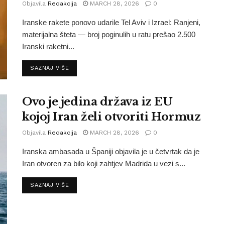
Objavila
Redakcija
MARCH 28, 2026
0
Iranske rakete ponovo udarile Tel Aviv i Izrael: Ranjeni,
materijalna šteta — broj poginulih u ratu prešao 2.500
Iranski raketni...
SAZNAJ VIŠE
Ovo je jedina država iz EU
kojoj Iran želi otvoriti Hormuz
Objavila
Redakcija
MARCH 28, 2026
0
Iranska ambasada u Španiji objavila je u četvrtak da je
Iran otvoren za bilo koji zahtjev Madrida u vezi s...
SAZNAJ VIŠE